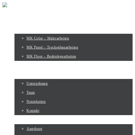
HOME
LEISTUNGEN
MK Color – Malerarbeiten
MK Panel – Trockenbauarbeiten
MK Floor – Bodenlegearbeiten
PROJEKTE
ÜBER UNS
Unternehmen
Team
Neuigkeiten
Kontakt
STANDORTE
Augsburg