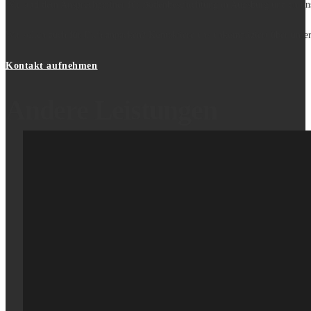
Wir sind dein Ansprechpartner für
Bodenbeschichtung
in Augsburg und an un
Wir sollen auch für Dich anpacken? Kontaktiere uns unkompliziert über unse
Kontakt aufnehmen
Andere Leistungen