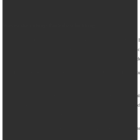
Was ist die richtige Bodenbeschichtung?
Eine äußerst beliebte Wahl für
Bodenbeschichtung
ist der Epoxidharzboden. E
zeichnet sich durch eine besondere Robustheit aus und ist dazu noch eine lei
nahtlos verlegt werden kann, was ihm einen einzigartigen Look verleiht. Zud
Eine ebenfalls hochwertige
Bodenbeschichtung
ist die PU-Verlaufsbeschichtu
etwas weicher und elastischer.
Für besondere Einsatzorte haben wir in unserem Portfolio auch spezielle abl
Chemikalien und Flüssigkeiten verarbeitet werden, wird auf diese Bodenbes
Gewässerschutz bauaufsichtlich zugelassen.
Das sind wir, die Expert*innen für
Bodenbeschichtung
von MK Color. Wir pac