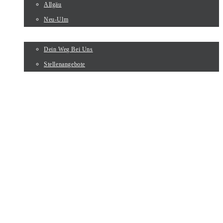
Allgäu
Neu-Ulm
KARRIERE
Dein Weg Bei Uns
Stellenangebote
HOME
LEISTUNGEN
MK COLOR – MALERARBEITEN
MK PANEL – TROCKENBAUARBEITEN
MK FLOOR – BODENLEGEARBEITEN
PROJEKTE
ÜBER UNS
UNTERNEHMEN
TEAM
NEUIGKEITEN