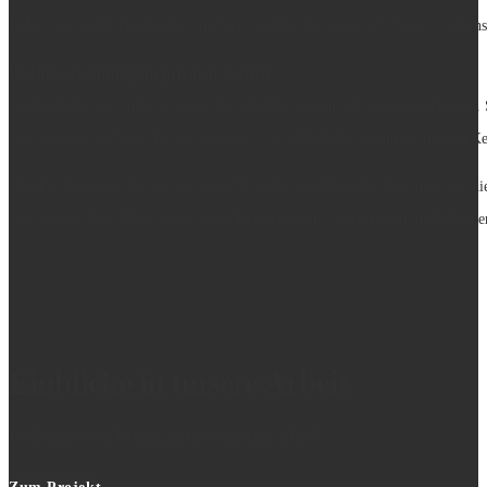
Robustheit und Langlebigkeit machen sie dafür zur idealen Wahl für alle Einsa
Bodenbeschichtung im privaten Bereich
Die Bodenbeschichtung
ist nicht nur im industriellen Sektor weit verbreite
einer geeigneten Wahl. Perfekt geeignet ist die
Bodenbeschichtung für den Ke
Darüber hinaus macht die Verschleißfestigkeit die
Bodenbeschichtung für di
individuelle Note. Doch nicht nur in Innenräumen, sondern auch im Außenbere
Einblicke in unsere Arbeit
Bodenbeschichtung in Gersthofen, 2020