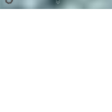
Willkommen bei MK
Allgäu – Deinem
professionellen
Bodenleger in Kempten
und Umgebung!
Wir stehen dir zur Seite, wenn es um hochwertige
Bodenbeläge für den privaten sowie gewerblichen
Bereich geht. Mit unserer langjährigen Expertise